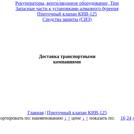
Рекуператоры, вентиляцонное оборудование, Tion
Запасные части к установками алмазного бурения
Приточный клапан КИВ-125
Средства защиты (СИЗ)
Доставка транспортными
компаниями
Главная
|
Приточный клапан КИВ-125
ортировать по:
наименованию
↓
↑
цене
↓
↑
показать по:
16
24