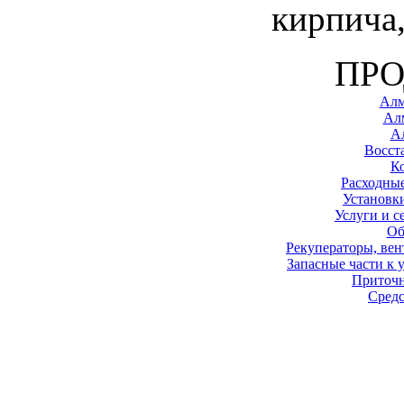
кирпича
ПР
Алм
Ал
А
Восст
К
Расходные
Установк
Услуги и с
Об
Рекуператоры, вен
Запасные части к 
Приточ
Средс