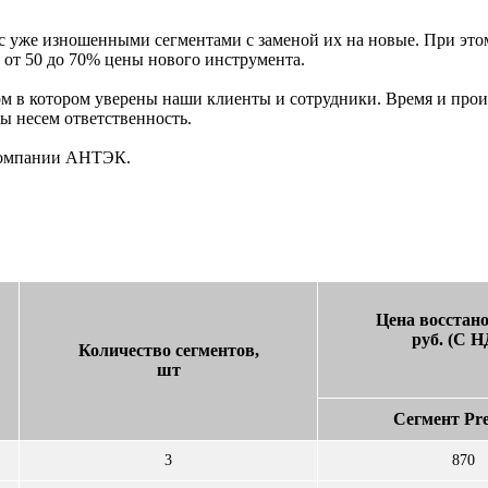
 уже изношенными сегментами с заменой их на новые. При этом
 от 50 до 70% цены нового инструмента.
м в котором уверены наши клиенты и сотрудники. Время и прои
ы несем ответственность.
омпании АНТЭК.
Цена восстан
руб. (С 
Количество сегментов,
шт
Сегмент Pr
3
870