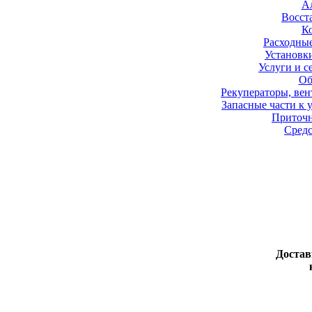
А
Восст
К
Расходные
Установк
Услуги и с
Об
Рекуператоры, вен
Запасные части к 
Приточ
Средс
Достав