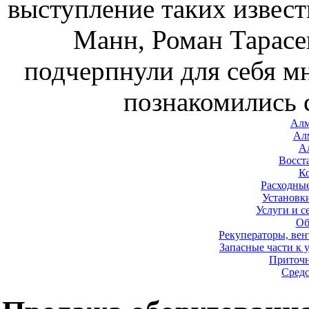
выступление таких извест
Манн, Роман Тарасе
подчерпнули для себя м
познакомились 
Алм
Ал
А
Восст
К
Расходные
Установк
Услуги и с
Об
Рекуператоры, вен
Запасные части к 
Приточ
Средс