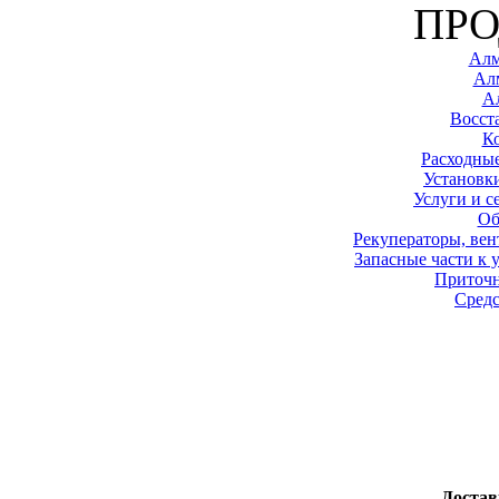
ПР
Алм
Ал
А
Восст
К
Расходные
Установк
Услуги и с
Об
Рекуператоры, вен
Запасные части к 
Приточ
Средс
Достав