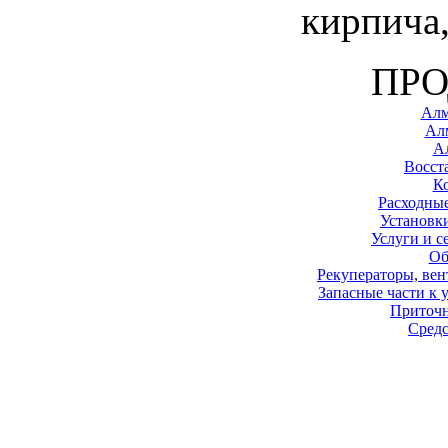
кирпича
ПР
Алм
Ал
А
Восст
К
Расходные
Установк
Услуги и с
Об
Рекуператоры, вен
Запасные части к 
Приточ
Средс