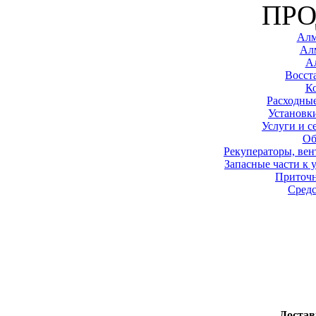
ПР
Алм
Ал
А
Восст
К
Расходные
Установк
Услуги и с
Об
Рекуператоры, вен
Запасные части к 
Приточ
Средс
Достав