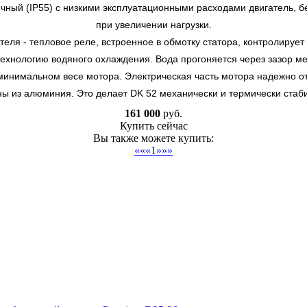
ичный (IP55) с низкими эксплуатационными расходами двигатель, 
при увеличении нагрузки.
теля - тепловое реле, встроенное в обмотку статора, контролирует
ехнологию водяного охлаждения. Вода прогоняется через зазор меж
инимальном весе мотора. Электрическая часть мотора надежно отд
ны из алюминия. Это делает DK 52 механически и термически стаби
161 000
руб.
Купить сейчас
Вы также можете купить:
««
«
1
»
»»